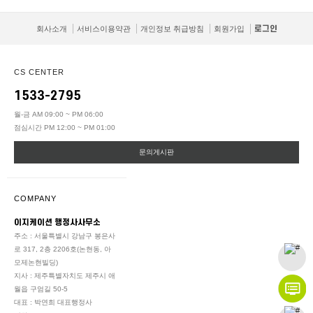
회사소개
서비스이용약관
개인정보 취급방침
회원가입
로그인
CS CENTER
1533-2795
월-금 AM 09:00 ~ PM 06:00
점심시간 PM 12:00 ~ PM 01:00
문의게시판
COMPANY
이지케이션 행정사사무소
주소 : 서울특별시 강남구 봉은사
로 317, 2층 2206호(논현동, 아
모제논현빌딩)
지사 : 제주특별자치도 제주시 애
월읍 구엄길 50-5
대표 : 박연희 대표행정사