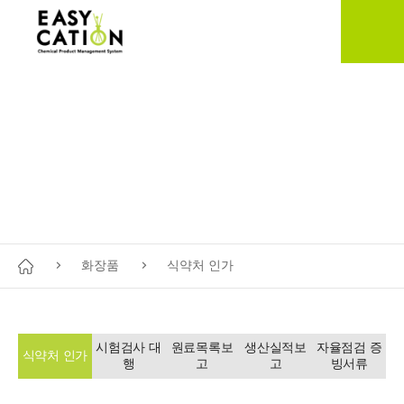
식약처 인가
화장품
식약처 인가
시험검사 대
원료목록보
생산실적보
자율점검 증
식약처 인가
행
고
고
빙서류