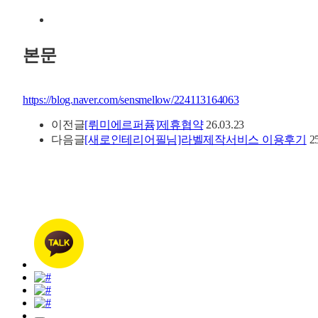
본문
https://blog.naver.com/sensmellow/224113164063
이전글
[뤼미에르퍼퓸]제휴협약
26.03.23
다음글
[새로인테리어필님]라벨제작서비스 이용후기
2