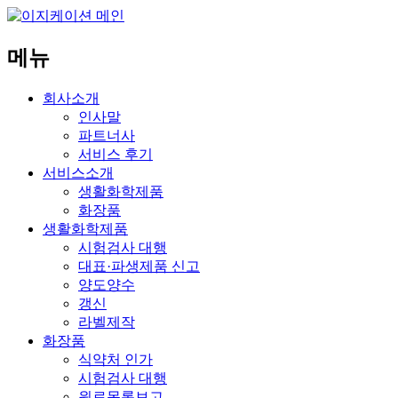
메뉴
회사소개
인사말
파트너사
서비스 후기
서비스소개
생활화학제품
화장품
생활화학제품
시험검사 대행
대표·파생제품 신고
양도양수
갱신
라벨제작
화장품
식약처 인가
시험검사 대행
원료목록보고